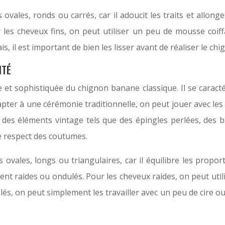
vales, ronds ou carrés, car il adoucit les traits et allonge
our les cheveux fins, on peut utiliser un peu de mousse co
, il est important de bien les lisser avant de réaliser le chi
ITÉ
t sophistiquée du chignon banane classique. Il se caractéri
adapter à une cérémonie traditionnelle, on peut jouer avec l
c des éléments vintage tels que des épingles perlées, des b
e respect des coutumes.
ovales, longs ou triangulaires, car il équilibre les proport
ent raides ou ondulés. Pour les cheveux raides, on peut util
, on peut simplement les travailler avec un peu de cire ou