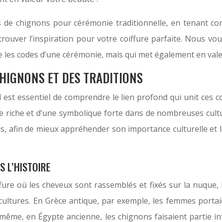
ns de chignons pour cérémonie traditionnelle, en tenant c
trouver l’inspiration pour votre coiffure parfaite. Nous vo
 les codes d’une cérémonie, mais qui met également en valeur
CHIGNONS ET DES TRADITIONS
l est essentiel de comprendre le lien profond qui unit ces co
re riche et d’une symbolique forte dans de nombreuses cul
ons, afin de mieux appréhender son importance culturelle et l
S L’HISTOIRE
fure où les cheveux sont rassemblés et fixés sur la nuque, l
es cultures. En Grèce antique, par exemple, les femmes port
 même, en Égypte ancienne, les chignons faisaient partie int